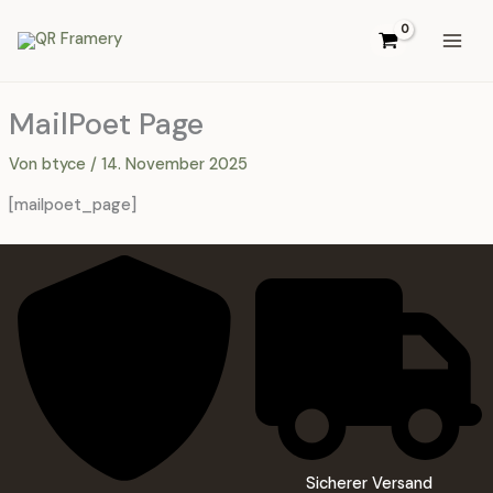
Zum
Inhalt
springen
MailPoet Page
Von
btyce
/
14. November 2025
[mailpoet_page]
Sicherer Versand