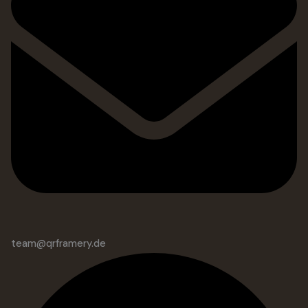
team@qrframery.de