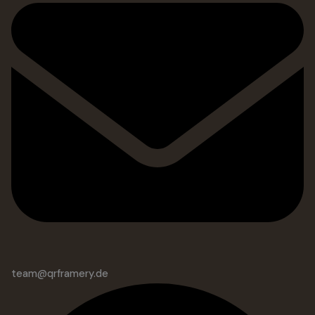
team@qrframery.de