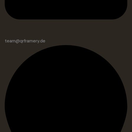
team@qrframery.de