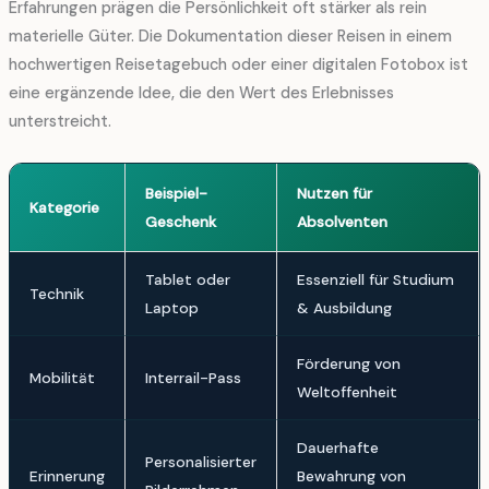
Erfahrungen prägen die Persönlichkeit oft stärker als rein
materielle Güter. Die Dokumentation dieser Reisen in einem
hochwertigen Reisetagebuch oder einer digitalen Fotobox ist
eine ergänzende Idee, die den Wert des Erlebnisses
unterstreicht.
Beispiel-
Nutzen für
Kategorie
Geschenk
Absolventen
Tablet oder
Essenziell für Studium
Technik
Laptop
& Ausbildung
Förderung von
Mobilität
Interrail-Pass
Weltoffenheit
Dauerhafte
Personalisierter
Erinnerung
Bewahrung von