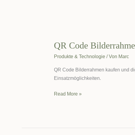
QR Code Bilderrahmen
Produkte & Technologie
/ Von
Marc
QR Code Bilderrahmen kaufen und digit
Einsatzmöglichkeiten.
QR
Read More »
Code
Bilderrahmen
kaufen:
Digitale