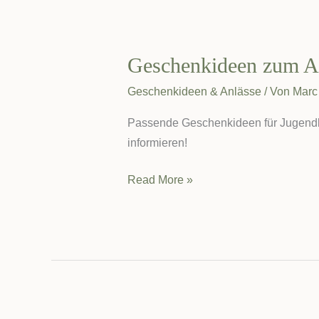
Geschenkideen zum Ab
Geschenkideen & Anlässe
/ Von
Marc
Passende Geschenkideen für Jugendlic
informieren!
Geschenkideen
Read More »
zum
Abitur:
Praktisch
&
unvergesslich