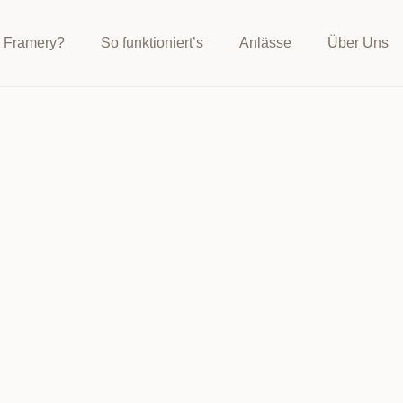
 Framery?
So funktioniert’s
Anlässe
Über Uns