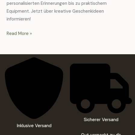
personalisierten Erinnerungen bis zu praktischem
Equipment. Jetzt über kreative Geschenkideen
informieren!
Geschenke
Read More »
für
Sporttrainer:
Ideen
zur
Wertschätzung
Sicherer Versand
Inklusive Versand