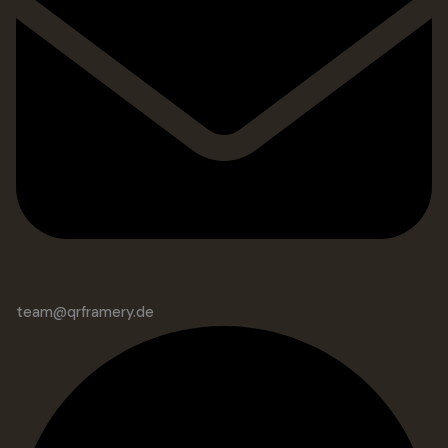
team@qrframery.de